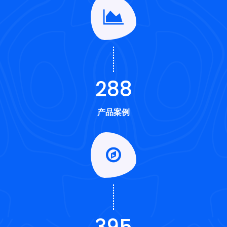
288
产品案例
395