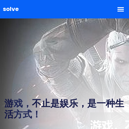
游戏，不止是娱乐，是一种生
活方式！