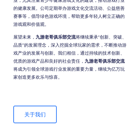
业，尤其注重青少年健康游戏文化的建设，推动游戏行业
的健康发展。公司定期举办游戏文化交流活动、公益慈善
赛事等，倡导绿色游戏环境，帮助更多年轻人树立正确的
游戏观和价值观。
展望未来，
九游老哥俱乐部交流
将继续秉承“创新、突破、
品质”的发展理念，深入挖掘全球玩家的需求，不断推动游
戏产业的发展与创新。我们相信，通过持续的技术创新、
优质的游戏产品和良好的社会责任，
九游老哥俱乐部交流
将成为引领全球游戏行业发展的重要力量，继续为亿万玩
家创造更多欢乐与惊喜。
关于我们