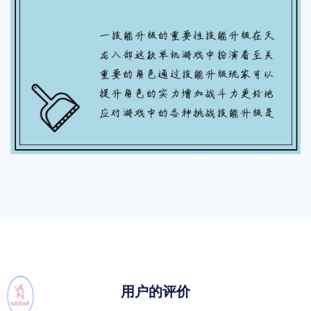
制造超强辐射的秘密方法
用户的评价