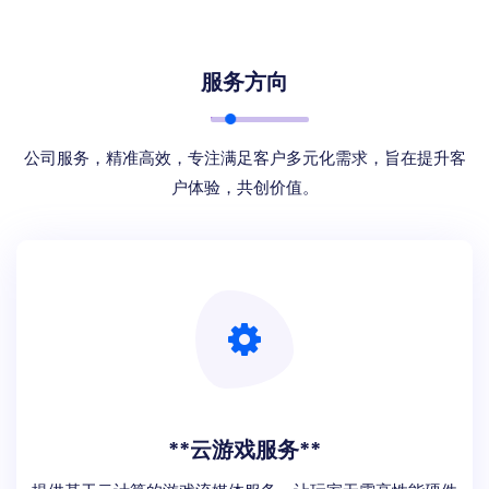
服务方向
公司服务，精准高效，专注满足客户多元化需求，旨在提升客
户体验，共创价值。
**云游戏服务**