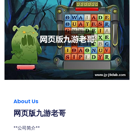
About Us
网页版九游老哥
**公司简介**