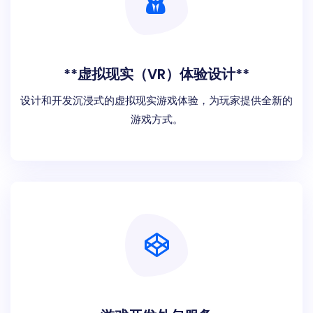
**虚拟现实（VR）体验设计**
设计和开发沉浸式的虚拟现实游戏体验，为玩家提供全新的
游戏方式。